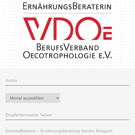
Archiv
Archiv
Empfehlenswerte Seiten
GenussBalance – Ernährungsberatung Samira Bengsch