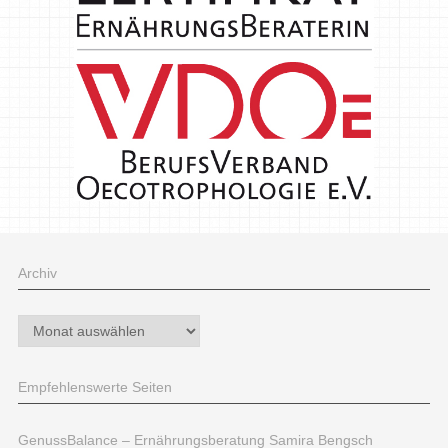
Archiv
Archiv
Empfehlenswerte Seiten
GenussBalance – Ernährungsberatung Samira Bengsch