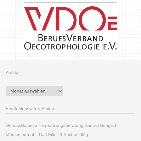
Archiv
Archiv
Empfehlenswerte Seiten
GenussBalance – Ernährungsberatung Samira Bengsch
Medienjournal – Das Film- & Bücher-Blog