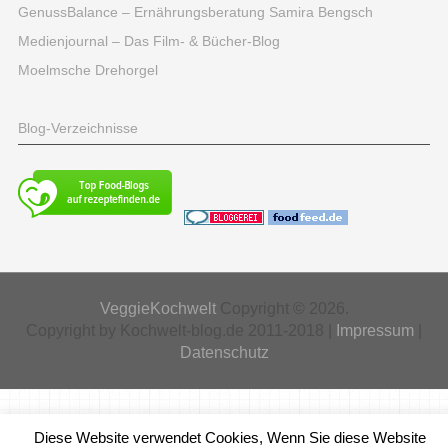
GenussBalance – Ernährungsberatung Samira Bengsch
Medienjournal – Das Film- & Bücher-Blog
Moelmsche Drehorgel
Blog-Verzeichnisse
VeggieKochwelt
Copyright © 2026.
Copyright by Kochwelt-blog.de 2011-2018 |
Impressum
|
Datenschutz
Diese Website verwendet Cookies, Wenn Sie diese Website