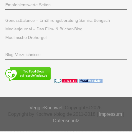
Empfehlenswerte Seiten
GenussBalance – Ernährungsberatung Samira Bengsch
Medienjournal – Das Film- & Bücher-Blog
Moelmsche Drehorgel
Blog-Verzeichnisse
VeggieKochwelt
Copyright © 2026.
Copyright by Kochwelt-blog.de 2011-2018 |
Impressum
|
Datenschutz