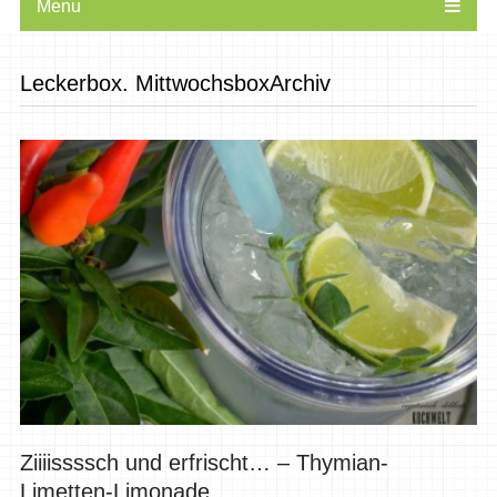
Menu
Leckerbox. MittwochsboxArchiv
Ziiiissssch und erfrischt… – Thymian-
Limetten-Limonade