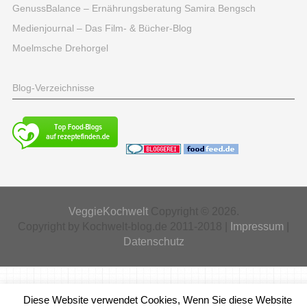
GenussBalance – Ernährungsberatung Samira Bengsch
Medienjournal – Das Film- & Bücher-Blog
Moelmsche Drehorgel
Blog-Verzeichnisse
VeggieKochwelt
Copyright © 2026.
Copyright by Kochwelt-blog.de 2011-2018 |
Impressum
|
Datenschutz
Diese Website verwendet Cookies, Wenn Sie diese Website