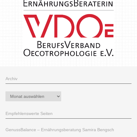
Archiv
Archiv
Empfehlenswerte Seiten
GenussBalance – Ernährungsberatung Samira Bengsch