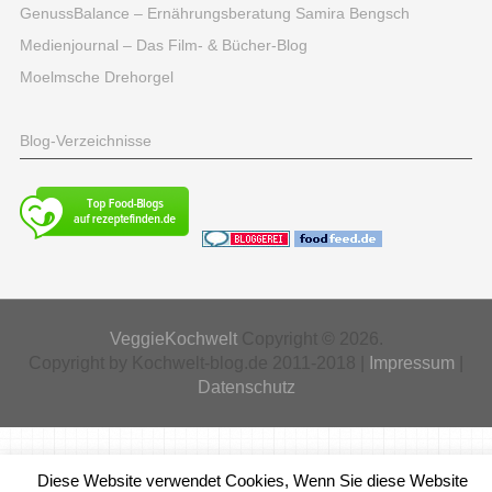
GenussBalance – Ernährungsberatung Samira Bengsch
Medienjournal – Das Film- & Bücher-Blog
Moelmsche Drehorgel
Blog-Verzeichnisse
VeggieKochwelt
Copyright © 2026.
Copyright by Kochwelt-blog.de 2011-2018 |
Impressum
|
Datenschutz
Diese Website verwendet Cookies, Wenn Sie diese Website