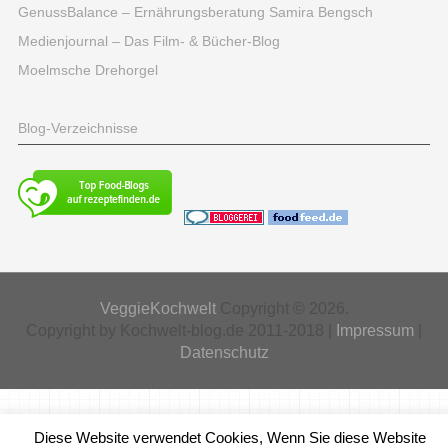
GenussBalance – Ernährungsberatung Samira Bengsch
Medienjournal – Das Film- & Bücher-Blog
Moelmsche Drehorgel
Blog-Verzeichnisse
VeggieKochwelt
Copyright © 2026.
Copyright by Kochwelt-blog.de 2011-2018 |
Impressum
|
Datenschutz
Diese Website verwendet Cookies, Wenn Sie diese Website