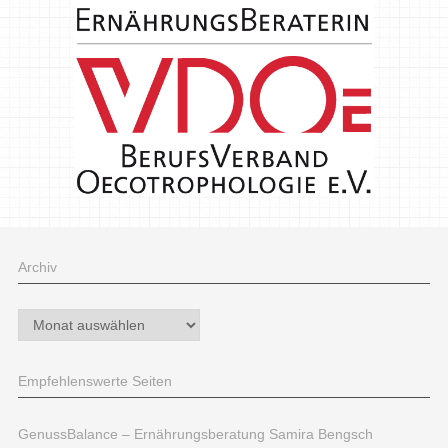
Archiv
Archiv
Empfehlenswerte Seiten
GenussBalance – Ernährungsberatung Samira Bengsch