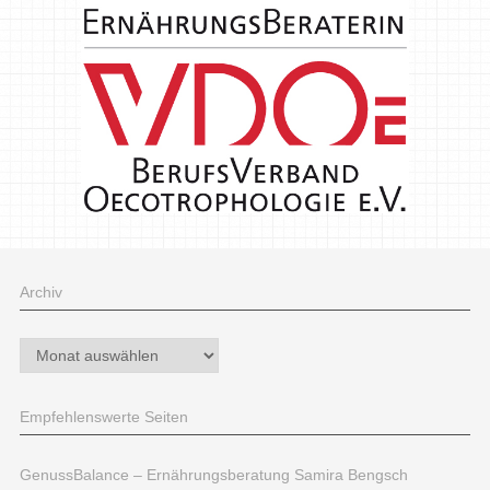
Archiv
Archiv
Empfehlenswerte Seiten
GenussBalance – Ernährungsberatung Samira Bengsch