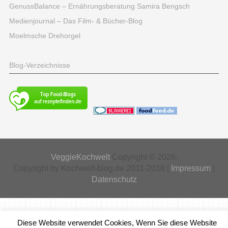
GenussBalance – Ernährungsberatung Samira Bengsch
Medienjournal – Das Film- & Bücher-Blog
Moelmsche Drehorgel
Blog-Verzeichnisse
VeggieKochwelt
Copyright © 2026.
Copyright by Kochwelt-blog.de 2011-2018 |
Impressum
|
Datenschutz
Diese Website verwendet Cookies, Wenn Sie diese Website