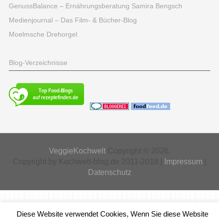
GenussBalance – Ernährungsberatung Samira Bengsch
Medienjournal – Das Film- & Bücher-Blog
Moelmsche Drehorgel
Blog-Verzeichnisse
VeggieKochwelt
Copyright © 2026.
Copyright by Kochwelt-blog.de 2011-2018 |
Impressum
|
Datenschutz
Diese Website verwendet Cookies, Wenn Sie diese Website