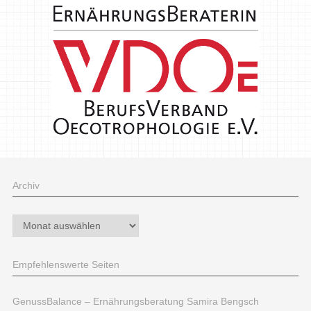
Archiv
Archiv
Empfehlenswerte Seiten
GenussBalance – Ernährungsberatung Samira Bengsch