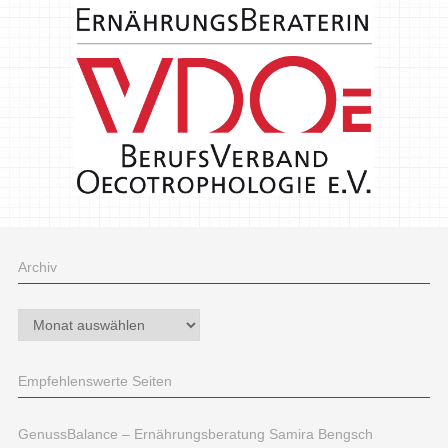
Archiv
Archiv
Empfehlenswerte Seiten
GenussBalance – Ernährungsberatung Samira Bengsch