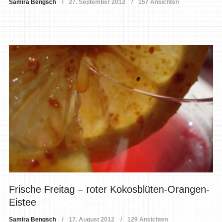
Samira Bengsch
27. September 2012
157 Ansichten
Frische Freitag – roter Kokosblüten-Orangen-
Eistee
Samira Bengsch
17. August 2012
129 Ansichten