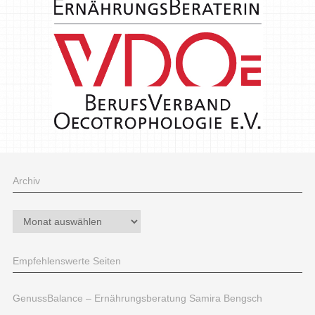
Archiv
Archiv
Empfehlenswerte Seiten
GenussBalance – Ernährungsberatung Samira Bengsch