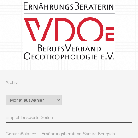
Archiv
Archiv
Empfehlenswerte Seiten
GenussBalance – Ernährungsberatung Samira Bengsch