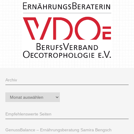
Archiv
Archiv
Empfehlenswerte Seiten
GenussBalance – Ernährungsberatung Samira Bengsch