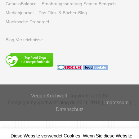
GenussBalance – Ernährungsberatung Samira Bengsch
Medienjournal – Das Film- & Bücher-Blog
Moelmsche Drehorgel
Blog-Verzeichnisse
VeggieKochwelt
Copyright © 2026.
Copyright by Kochwelt-blog.de 2011-2018 |
Impressum
|
Datenschutz
Diese Website verwendet Cookies, Wenn Sie diese Website