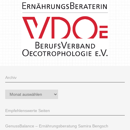
Archiv
Archiv
Empfehlenswerte Seiten
GenussBalance – Ernährungsberatung Samira Bengsch