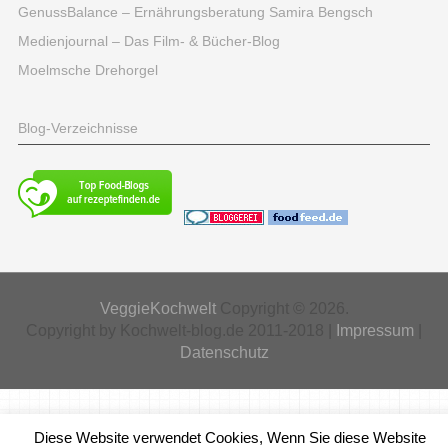
GenussBalance – Ernährungsberatung Samira Bengsch
Medienjournal – Das Film- & Bücher-Blog
Moelmsche Drehorgel
Blog-Verzeichnisse
VeggieKochwelt
Copyright © 2026.
Copyright by Kochwelt-blog.de 2011-2018 |
Impressum
|
Datenschutz
Diese Website verwendet Cookies, Wenn Sie diese Website