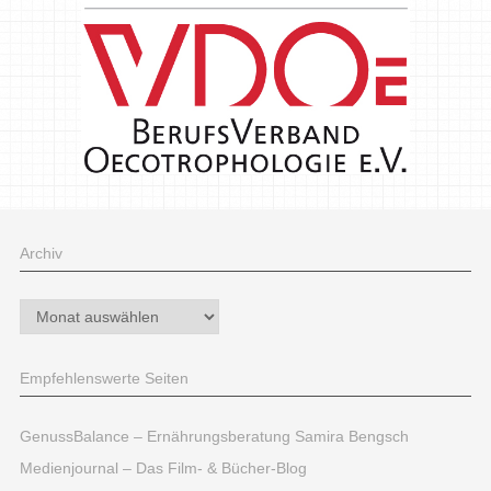
Archiv
Archiv
Empfehlenswerte Seiten
GenussBalance – Ernährungsberatung Samira Bengsch
Medienjournal – Das Film- & Bücher-Blog