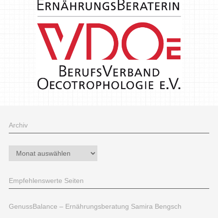
Archiv
Archiv
Empfehlenswerte Seiten
GenussBalance – Ernährungsberatung Samira Bengsch