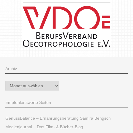
Archiv
Archiv
Empfehlenswerte Seiten
GenussBalance – Ernährungsberatung Samira Bengsch
Medienjournal – Das Film- & Bücher-Blog