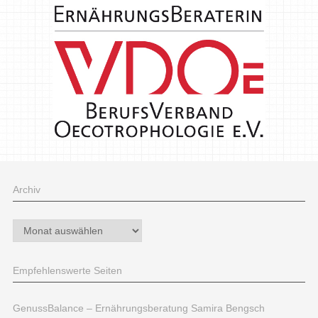
Archiv
Archiv
Empfehlenswerte Seiten
GenussBalance – Ernährungsberatung Samira Bengsch