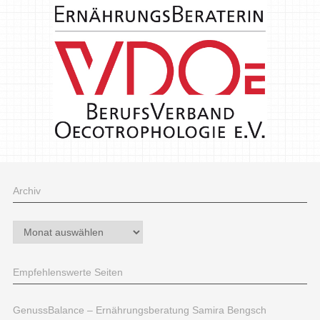
Archiv
Archiv
Empfehlenswerte Seiten
GenussBalance – Ernährungsberatung Samira Bengsch