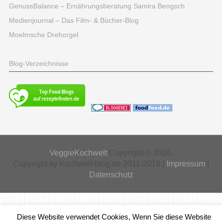
GenussBalance – Ernährungsberatung Samira Bengsch
Medienjournal – Das Film- & Bücher-Blog
Moelmsche Drehorgel
Blog-Verzeichnisse
VeggieKochwelt
Copyright © 2026.
Copyright by Kochwelt-blog.de 2011-2018 |
Impressum
|
Datenschutz
Diese Website verwendet Cookies, Wenn Sie diese Website