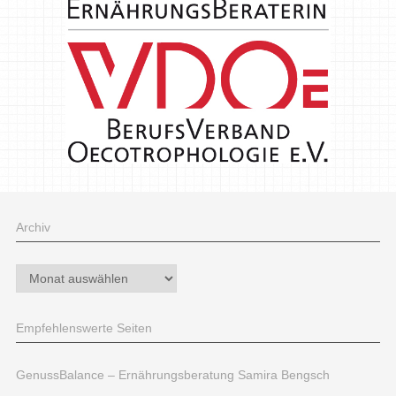
Archiv
Archiv
Empfehlenswerte Seiten
GenussBalance – Ernährungsberatung Samira Bengsch