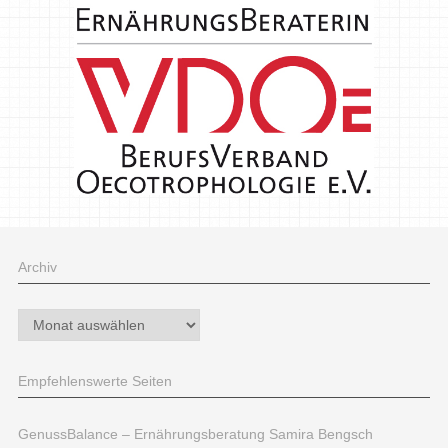
Archiv
Archiv
Empfehlenswerte Seiten
GenussBalance – Ernährungsberatung Samira Bengsch