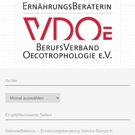
Archiv
Archiv
Empfehlenswerte Seiten
GenussBalance – Ernährungsberatung Samira Bengsch