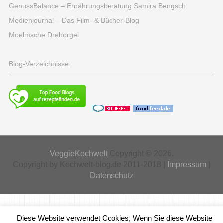
GenussBalance – Ernährungsberatung Samira Bengsch
Medienjournal – Das Film- & Bücher-Blog
Moelmsche Drehorgel
Blog-Verzeichnisse
VeggieKochwelt
Copyright © 2026.
Copyright by Kochwelt-blog.de 2011-2018 |
Impressum
|
Datenschutz
Diese Website verwendet Cookies, Wenn Sie diese Website