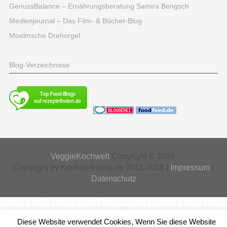
GenussBalance – Ernährungsberatung Samira Bengsch
Medienjournal – Das Film- & Bücher-Blog
Moelmsche Drehorgel
Blog-Verzeichnisse
VeggieKochwelt
Copyright © 2026.
Copyright by Kochwelt-blog.de 2011-2018 |
Impressum
|
Datenschutz
Diese Website verwendet Cookies, Wenn Sie diese Website