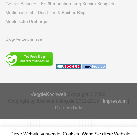
GenussBalance – Ernährungsberatung Samira Bengsch
Medienjournal – Das Film- & Bücher-Blog
Moelmsche Drehorgel
Blog-Verzeichnisse
VeggieKochwelt
Copyright © 2026.
Copyright by Kochwelt-blog.de 2011-2018 |
Impressum
|
Datenschutz
Diese Website verwendet Cookies, Wenn Sie diese Website