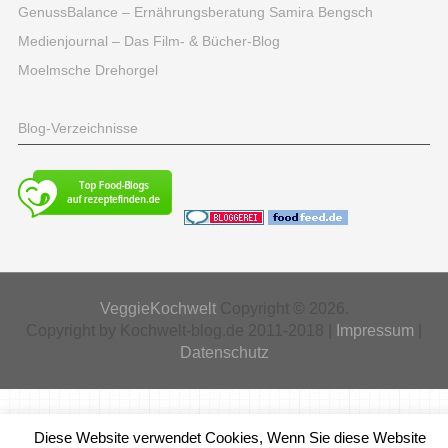
GenussBalance – Ernährungsberatung Samira Bengsch
Medienjournal – Das Film- & Bücher-Blog
Moelmsche Drehorgel
Blog-Verzeichnisse
VeggieKochwelt
Copyright © 2026.
Copyright by Kochwelt-blog.de 2011-2018 |
Impressum
|
Datenschutz
Diese Website verwendet Cookies, Wenn Sie diese Website