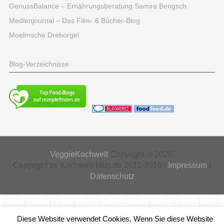
GenussBalance – Ernährungsberatung Samira Bengsch
Medienjournal – Das Film- & Bücher-Blog
Moelmsche Drehorgel
Blog-Verzeichnisse
VeggieKochwelt
Copyright © 2026.
Copyright by Kochwelt-blog.de 2011-2018 |
Impressum
|
Datenschutz
Diese Website verwendet Cookies, Wenn Sie diese Website