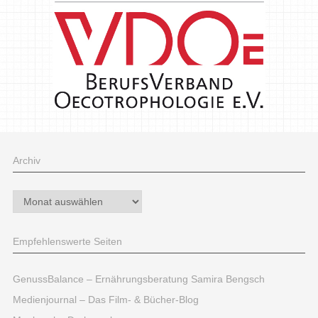
Archiv
Archiv
Empfehlenswerte Seiten
GenussBalance – Ernährungsberatung Samira Bengsch
Medienjournal – Das Film- & Bücher-Blog