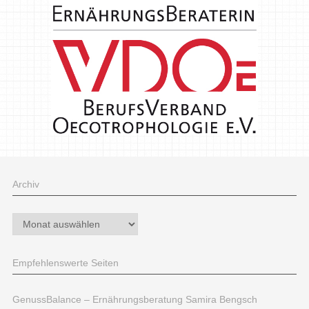
Archiv
Archiv
Empfehlenswerte Seiten
GenussBalance – Ernährungsberatung Samira Bengsch