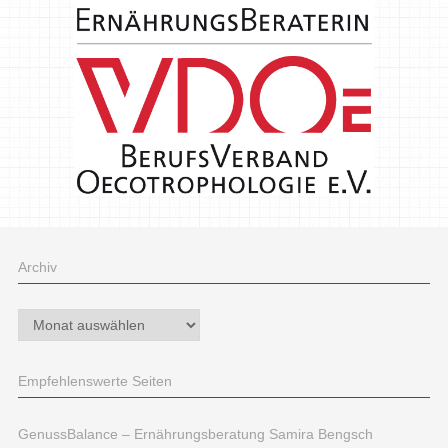
Archiv
Archiv
Empfehlenswerte Seiten
GenussBalance – Ernährungsberatung Samira Bengsch